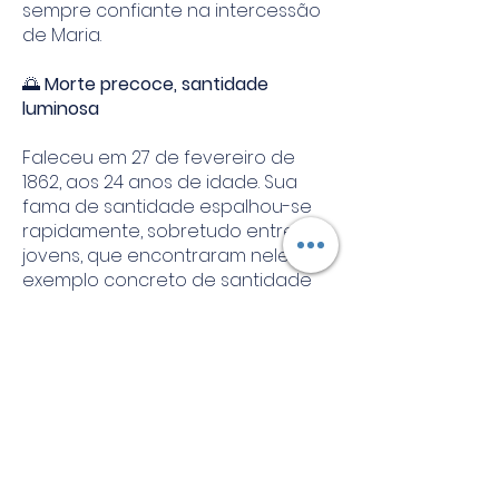
sempre confiante na intercessão
de Maria.
🌅
Morte precoce, santidade
luminosa
Faleceu em 27 de fevereiro de
1862, aos 24 anos de idade. Sua
fama de santidade espalhou-se
rapidamente, sobretudo entre os
jovens, que encontraram nele um
exemplo concreto de santidade
possível na juventude.
Foi canonizado pelo Papa Bento XV
em 1920.
🙏
Espiritualidade
São Gabriel das Dores ensina: