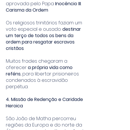
aprovada pelo Papa
Inocêncio III
.
Carisma da Ordem
Os religiosos trinitários faziam um
voto especial e ousado:
destinar
um terço de todos os bens da
ordem para resgatar escravos
cristãos
.
Muitos frades chegaram a
oferecer
a própria vida como
reféns
, para libertar prisioneiros
condenados à escravidão
perpétua.
4. Missão de Redenção e Caridade
Heroica
São João de Matha percorreu
regiões da Europa e do norte da