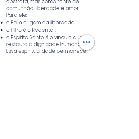
abstrata, mas como fonte de
comunhão, liberdade e amor.
Para ele:
o Pai é origem da liberdade;
o Filho é o Redentor;
o Espírito Santo é o vínculo que
restaura a dignidade humana.
Essa espiritualidade permanece
viva até hoje nas comunidades
trinitárias espalhadas pelo mundo.
6. Morte e Culto
São João de Matha faleceu em
17
de dezembro de 1213
, em Roma,
cercado pela estima da Igreja. Seu
testemunho de caridade radical
marcou profundamente a
espiritualidade medieval.
Foi canonizado em
1666
pelo Papa