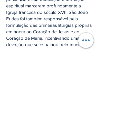
espiritual marcaram profundamente a
Igreja francesa do século XVII. São João
Eudes foi também responsável pela
formulação das primeiras liturgias próprias
em honra ao Coração de Jesus e ao
Coração de Maria, incentivando uma
devoção que se espalhou pelo mundo.
Morreu em Caen, no dia 19 de agosto de
1680, e foi canonizado pelo Papa Pio XI
em 1925. É reconhecido como
apóstolo
do culto litúrgico aos Sagrados Corações
e patrono dos missionários e da formação
sacerdotal.
Oração:
São João Eudes, apóstolo dos Sagrados
Corações de Jesus e Maria, ensinai-nos a
amar e servir a Deus com o mesmo ardor
que inflamava o vosso coração. Amém.