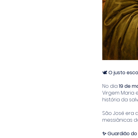
🕊️
O justo esco
No dia
19 de m
Virgem Maria e
história da sa
São José era 
messiânicas do
✨ Guardião do