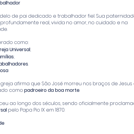
abalhador
elo de pai dedicado e trabalhador fiel. Sua paternidad
 profundamente real, vivida no amor, no cuidado e na
ade.
nerado como:
reja Universal
;
mílias
;
rabalhadores
.
iosa
Igreja afirma que São José morreu nos braços de Jesus 
ocado como
padroeiro da boa morte
.
sceu ao longo dos séculos, sendo oficialmente proclam
rsal
pelo Papa Pio IX em 1870.
de