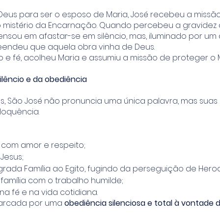
 Deus para ser o esposo de Maria, José recebeu a missã
 mistério da Encarnação. Quando percebeu a gravidez 
ensou em afastar-se em silêncio, mas, iluminado por um
endeu que aquela obra vinha de Deus.
 e fé, acolheu Maria e assumiu a missão de proteger o 
lêncio e da obediência
s, São José não pronuncia uma única palavra, mas suas
oquência.
 com amor e respeito;
Jesus;
grada Família ao Egito, fugindo da perseguição de Hero
família com o trabalho humilde;
a fé e na vida cotidiana.
marcada por uma
obediência silenciosa e total à vontade 