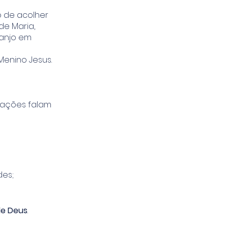
o de acolher
de Maria,
 anjo em
Menino Jesus.
 ações falam
des;
de Deus
.