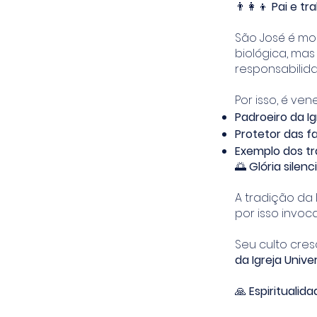
👨‍👩‍👦
Pai e tr
São José é mod
biológica, mas
responsabilid
Por isso, é ve
Padroeiro da Ig
Protetor das fa
Exemplo dos t
🌅
Glória silenc
A tradição da 
por isso inv
Seu culto cre
da Igreja Unive
🙏
Espiritualida