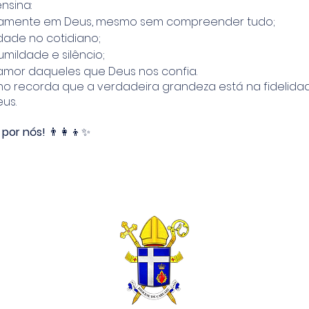
nsina:
enamente em Deus, mesmo sem compreender tudo;
idade no cotidiano;
umildade e silêncio;
amor daqueles que Deus nos confia.
o recorda que a verdadeira grandeza está na fidelidad
us.
 por nós!
👨‍👩‍👦✨