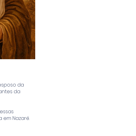
 esposo da
tantes da
messas
a em Nazaré.