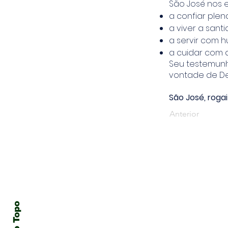
São José nos e
a confiar pl
a viver a sant
a servir com h
a cuidar com 
Seu testemunh
vontade de De
São José, rogai
Anterior