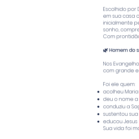
Escolhido por
em sua casa o
inicialmente p
sonho, compre
Com prontidão
🌿 Homem do si
Nos Evangelho
com grande el
Foi ele quem:
acolheu Maria
deu o nome a 
conduziu a Sa
sustentou sua 
educou Jesus n
Sua vida foi 