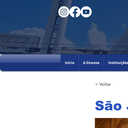
Início
A Diocese
Instituiçõe
< Voltar
São 