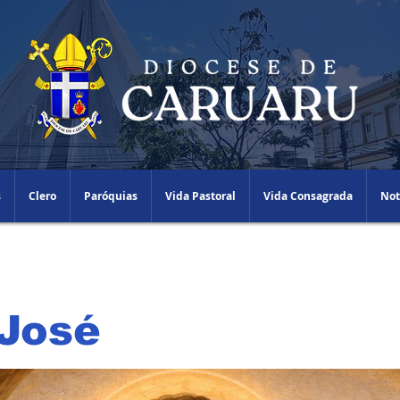
s
Clero
Paróquias
Vida Pastoral
Vida Consagrada
Not
José