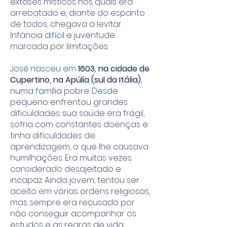
êxtases místicos nos quais era
arrebatado e, diante do espanto
de todos, chegava a levitar.
Infância difícil e juventude
marcada por limitações
José nasceu em
1603, na cidade de
Cupertino, na Apúlia (sul da Itália)
,
numa família pobre. Desde
pequeno enfrentou grandes
dificuldades: sua saúde era frágil,
sofria com constantes doenças e
tinha dificuldades de
aprendizagem, o que lhe causava
humilhações. Era muitas vezes
considerado desajeitado e
incapaz. Ainda jovem, tentou ser
aceito em várias ordens religiosas,
mas sempre era recusado por
não conseguir acompanhar os
estudos e as regras de vida