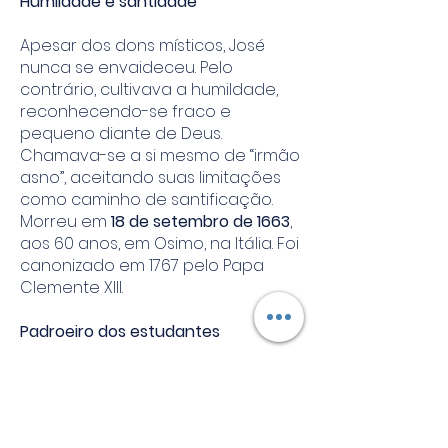
Humildade e santidade
Apesar dos dons místicos, José
nunca se envaideceu. Pelo
contrário, cultivava a humildade,
reconhecendo-se fraco e
pequeno diante de Deus.
Chamava-se a si mesmo de “irmão
asno”, aceitando suas limitações
como caminho de santificação.
Morreu em
18 de setembro de 1663
,
aos 60 anos, em Osimo, na Itália. Foi
canonizado em 1767 pelo Papa
Clemente XIII.
Padroeiro dos estudantes
Por ter sofrido tanto com
dificuldades nos estudos e, ainda
assim, alcançado o sacerdócio,
São José de Cupertino é