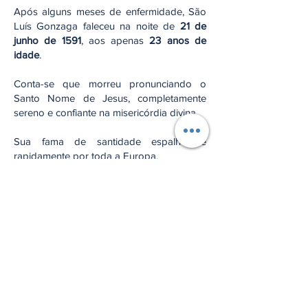
Após alguns meses de enfermidade, São
Luís Gonzaga faleceu na noite de
21 de
junho de 1591
, aos apenas
23 anos de
idade
.
Conta-se que morreu pronunciando o
Santo Nome de Jesus, completamente
sereno e confiante na misericórdia divina.
Sua fama de santidade espalhou-se
rapidamente por toda a Europa.
Foi beatificado em
1605
pelo Papa Paulo
V e canonizado em
1726
pelo Papa Bento
XIII.
Em
1926
, o Papa Pio XI proclamou São
Luís Gonzaga
Padroeiro Universal da
Juventude Católica
, título que conserva até
hoje.