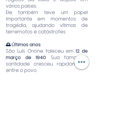
vários países.
Ele também teve um papel
importante em momentos de
tragédia, ajudando vítimas de
terremotos e catástrofes.
🌅 Últimos anos
São Luís Orione faleceu em
12 de
março de 1940
. Sua fama de
santidade cresceu rapidamente
entre o povo.
Foi beatificado em
1980
e
canonizado em
2004
por
São João
Paulo II
.
Hoje sua obra continua presente
em muitos países, levando
esperança e cuidado aos mais
necessitados.
🙏 Espiritualidade