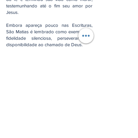
testemunhando até o fim seu amor por
Jesus.
Embora apareça pouco nas Escrituras,
São Matias é lembrado como exemplo de
fidelidade silenciosa, perseverança e
disponibilidade ao chamado de Deus.
Reflexão:
São Matias nos ensina que Deus conhece
os corações fiéis e chama cada pessoa
para uma missão especial em seu Reino.
Oração:
Ó Deus, que escolhestes São Matias para
fazer parte do colégio apostólico,
concedei-nos perseverar na fé e servir
com fidelidade à missão que nos confiais.
Amém.
Anterior
Próximo