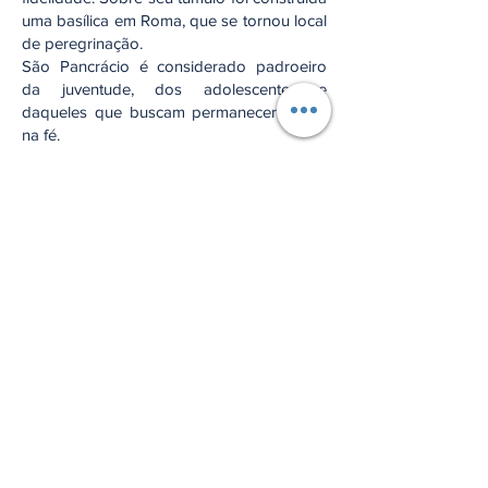
uma basílica em Roma, que se tornou local
de peregrinação.
São Pancrácio é considerado padroeiro
da juventude, dos adolescentes e
daqueles que buscam permanecer firmes
na fé.
Reflexão:
São Pancrácio nos ensina que a coragem
de viver a fé não depende da idade, mas
da confiança em Deus.
Oração:
Ó Deus, que concedestes a São Pancrácio
a graça de testemunhar o Evangelho com
coragem ainda tão jovem, ajudai-nos a
permanecer firmes na fé e fiéis ao vosso
amor em todos os momentos. Amém.
Anterior
Próximo