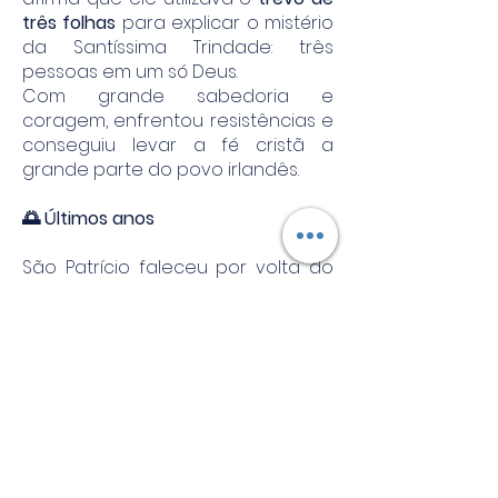
três folhas
para explicar o mistério
da Santíssima Trindade: três
pessoas em um só Deus.
Com grande sabedoria e
coragem, enfrentou resistências e
conseguiu levar a fé cristã a
grande parte do povo irlandês.
🌅 Últimos anos
São Patrício faleceu por volta do
ano
461
. Sua missão deixou marcas
profundas na história da Irlanda,
que até hoje o venera como seu
principal padroeiro.
🙏 Espiritualidade
São Patrício nos ensina:
que Deus pode transformar o