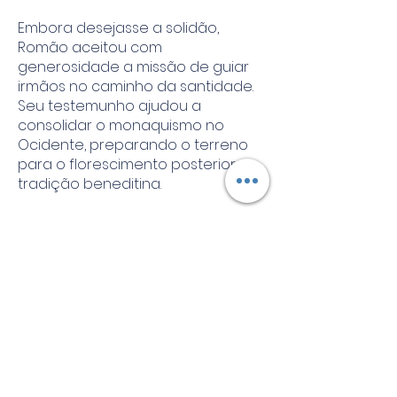
Embora desejasse a solidão,
Romão aceitou com
generosidade a missão de guiar
irmãos no caminho da santidade.
Seu testemunho ajudou a
consolidar o monaquismo no
Ocidente, preparando o terreno
para o florescimento posterior da
tradição beneditina.
Faleceu por volta do ano 463,
deixando uma herança espiritual
marcada pelo amor ao silêncio, à
vida comunitária e à busca
sincera de Deus.
🙏 Espiritualidade
São Romão de Condat nos ensina: