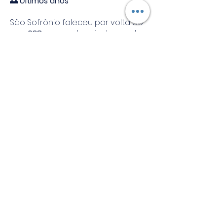
🌅 Últimos anos
São Sofrônio faleceu por volta do
ano
638
, pouco depois da queda
de Jerusalém.
Além de pastor e teólogo, foi
também
poeta e escritor espiritual
,
deixando belos textos litúrgicos e
homilias que influenciaram a
tradição cristã oriental.
🙏 Espiritualidade
São Sofrônio de Jerusalém nos
ensina:
a importância de defender a
verdade da fé;
a união entre estudo e vida
espiritual;
a coragem de guiar o povo de