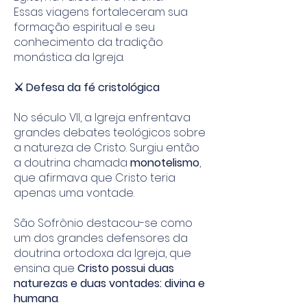
Essas viagens fortaleceram sua
formação espiritual e seu
conhecimento da tradição
monástica da Igreja.
⚔️ Defesa da fé cristológica
No século VII, a Igreja enfrentava
grandes debates teológicos sobre
a natureza de Cristo. Surgiu então
a doutrina chamada
monotelismo
,
que afirmava que Cristo teria
apenas uma vontade.
São Sofrônio destacou-se como
um dos grandes defensores da
doutrina ortodoxa da Igreja, que
ensina que
Cristo possui duas
naturezas e duas vontades: divina e
humana
.