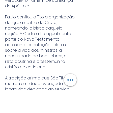
verdadeiro homem de confiança
do Apóstolo.
Paulo confiou a Tito a organização
da Igreja na ilha de Creta,
nomeando-o bispo daquela
região. A Carta a Tito, igualmente
parte do Novo Testamento,
apresenta orientações claras
sobre a vida dos ministros, a
necessidade de boas obras, a
reta doutrina e o testemunho
cristão no cotidiano.
A tradição afirma que São Tito
morreu em idade avançada, após
longa vida dedicada ao serviço
do Evangelho, sendo venerado
como pastor sábio e fiel.
Um testemunho para a Igreja de