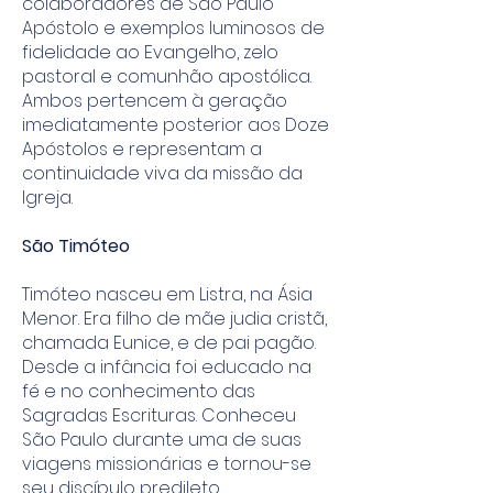
colaboradores de São Paulo
Apóstolo e exemplos luminosos de
fidelidade ao Evangelho, zelo
pastoral e comunhão apostólica.
Ambos pertencem à geração
imediatamente posterior aos Doze
Apóstolos e representam a
continuidade viva da missão da
Igreja.
São Timóteo
Timóteo nasceu em Listra, na Ásia
Menor. Era filho de mãe judia cristã,
chamada Eunice, e de pai pagão.
Desde a infância foi educado na
fé e no conhecimento das
Sagradas Escrituras. Conheceu
São Paulo durante uma de suas
viagens missionárias e tornou-se
seu discípulo predileto,