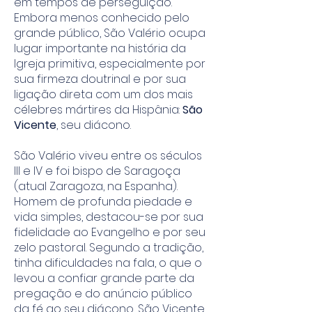
em tempos de perseguição.
Embora menos conhecido pelo
grande público, São Valério ocupa
lugar importante na história da
Igreja primitiva, especialmente por
sua firmeza doutrinal e por sua
ligação direta com um dos mais
célebres mártires da Hispânia:
São
Vicente
, seu diácono.
São Valério viveu entre os séculos
III e IV e foi bispo de Saragoça
(atual Zaragoza, na Espanha).
Homem de profunda piedade e
vida simples, destacou-se por sua
fidelidade ao Evangelho e por seu
zelo pastoral. Segundo a tradição,
tinha dificuldades na fala, o que o
levou a confiar grande parte da
pregação e do anúncio público
da fé ao seu diácono, São Vicente,