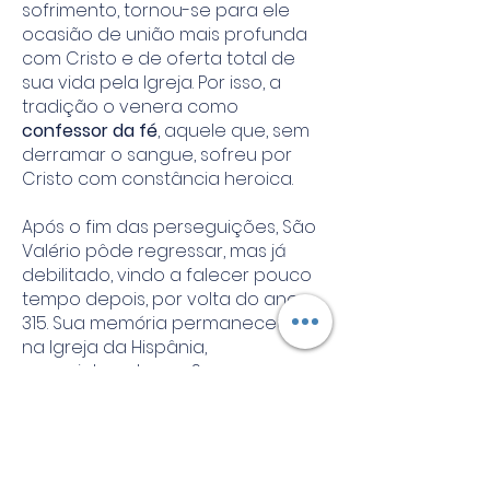
sofrimento, tornou-se para ele
ocasião de união mais profunda
com Cristo e de oferta total de
sua vida pela Igreja. Por isso, a
tradição o venera como
confessor da fé
, aquele que, sem
derramar o sangue, sofreu por
Cristo com constância heroica.
Após o fim das perseguições, São
Valério pôde regressar, mas já
debilitado, vindo a falecer pouco
tempo depois, por volta do ano
315. Sua memória permaneceu viva
na Igreja da Hispânia,
especialmente em Saragoça,
onde foi venerado como pastor
fiel, modelo de humildade e
perseverança.