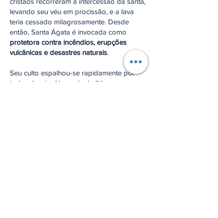
cristãos recorreram à intercessão da santa,
levando seu véu em procissão, e a lava
teria cessado milagrosamente. Desde
então, Santa Ágata é invocada como
protetora contra incêndios, erupções
vulcânicas e desastres naturais
.
Seu culto espalhou-se rapidamente por
toda a Igreja. Já no século IV, seu nome
foi incluído no
Cânon Romano da Missa
,
honra reservada a pouquíssimos santos,
sinal de sua importância na tradição cristã.
Ela é também invocada como protetora
das mulheres e exemplo de fortaleza na
defesa da dignidade humana.
Santa Ágata ensina que o corpo
consagrado a Deus é templo do Espírito
Santo e que nenhuma violência pode
destruir a liberdade interior daquele que
se entrega totalmente a Cristo. Seu martírio
proclama que a verdadeira vitória nasce