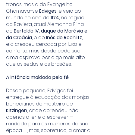
tronos, mas a do Evangelho.
Chamava-se
Edviges
, e veio ao
mundo no ano de
1174
, na região
da Baviera, atual Alemanha. Filha
de
Bertoldo IV, duque da Morávia e
da Croácia
, e de
Inês de Rochlitz
,
ela cresceu cercada por luxo e
conforto, mas desde cedo sua
alma aspirava por algo mais alto
que as sedas e os brasões.
A infância moldada pela fé
Desde pequena, Edviges foi
entregue à educação das monjas
beneditinas do mosteiro de
Kitzingen
, onde aprendeu não
apenas a ler e a escrever —
raridade para as mulheres de sua
época —, mas, sobretudo, a amar a