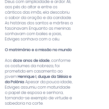
Deus com simplicidade e ardor. Ali,
aos pés do altar e entre os
cânticos das irmãs, ela descobriu
o sabor da oração e da caridade.
As histórias dos santos e mártires a
fascinavam. Enquanto as meninas
sonhavam com bailes e joias,
Edviges sonhava com o céu.
O matrimônio e a missão no mundo
Aos
doze anos de idade
, conforme
os costumes da nobreza, foi
prometida em casamento ao
jovem
Henrique I, duque da Silésia e
da Polônia
. Apesar da pouca idade,
Edviges assumiu com maturidade
o papel de esposa e senhora,
tornando-se exemplo de virtude e
sabedoria na corte.