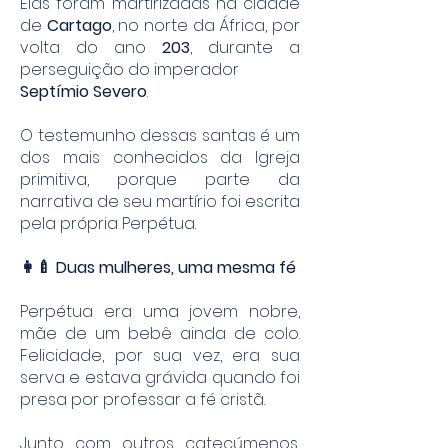
Elas foram martirizadas na cidade
de
Cartago
, no norte da África, por
volta do ano
203
, durante a
perseguição do imperador
Septímio Severo
.
O testemunho dessas santas é um
dos mais conhecidos da Igreja
primitiva, porque parte da
narrativa de seu martírio foi escrita
pela própria Perpétua.
👩‍🍼 Duas mulheres, uma mesma fé
Perpétua era uma jovem nobre,
mãe de um bebê ainda de colo.
Felicidade, por sua vez, era sua
serva e estava grávida quando foi
presa por professar a fé cristã.
Junto com outros catecúmenos,