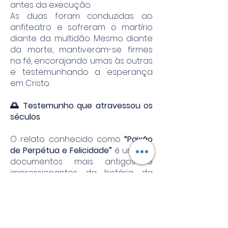
antes da execução.
As duas foram conduzidas ao
anfiteatro e sofreram o martírio
diante da multidão. Mesmo diante
da morte, mantiveram-se firmes
na fé, encorajando umas às outras
e testemunhando a esperança
em Cristo.
🌅 Testemunho que atravessou os
séculos
O relato conhecido como
“Paixão
de Perpétua e Felicidade”
é um dos
documentos mais antigos e
impressionantes da história da
Igreja, revelando a coragem, a fé e
a serenidade dos primeiros
cristãos diante da perseguição.