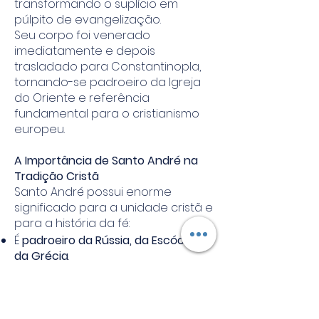
transformando o suplício em
púlpito de evangelização.
Seu corpo foi venerado
imediatamente e depois
trasladado para Constantinopla,
tornando-se padroeiro da Igreja
do Oriente e referência
fundamental para o cristianismo
europeu.
A Importância de Santo André na
Tradição Cristã
Santo André possui enorme
significado para a unidade cristã e
para a história da fé:
É
padroeiro da Rússia, da Escócia e
da Grécia
.
É fortemente venerado pelas
Igrejas do Oriente, especialmente
a Igreja Ortodoxa.