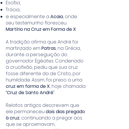
Escítia,
Trácia,
e especialmente a
Acaia
, onde
seu testemunho floresceu.
Martírio na Cruz em Forma de X
A tradição afirma que André foi
martirizado em
Patras
, na Grécia,
durante a perseguição do
governador Égêates. Condenado
à crucifixão, pediu que sua cruz
fosse diferente da de Cristo, por
humildade. Assim, foi preso a uma
cruz em forma de X
, hoje chamada
“
Cruz de Santo André
”.
Relatos antigos descrevem que
ele permaneceu
dois dias pregado
à cruz
, continuando a pregar aos
que se aproximavam,