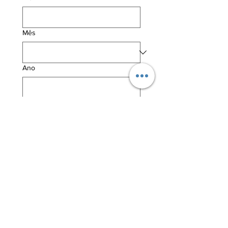
Mês
Ano
Envie uma foto sua
Upload de arquivo
Enviar