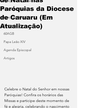
Igreja no Regional
Paróquias da Diocese
Igreja no Brasil
de Caruaru (Em
Igreja no Mundo
Atualização)
Santo do dia
60AGB
Papa Leão XIV
Agenda Episcopal
Artigos
Celebre o Natal do Senhor em nossas 
Paróquias! Confira os horários das 
Missas e participe deste momento de 
fé e alegria, celebrando o nascimento 