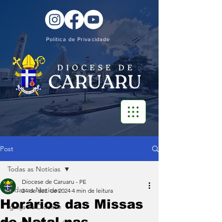
Política de Privacidade
Post
Todas as Notícias
Diocese de Caruaru - PE
Todas as Notícias
24 de dez. de 2024
4 min de leitura
Horários das Missas
Igreja na Diocese
de Natal nas