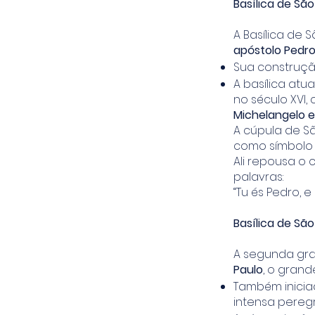
Basílica de São
A Basílica de 
apóstolo Pedr
Sua construção
A basílica at
no século XVI
Michelangelo e
A cúpula de S
como símbolo 
Ali repousa o
palavras:
“Tu és Pedro, e
Basílica de Sã
A segunda gra
Paulo
, o grand
Também iniciad
intensa pereg