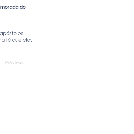
o
morada do
 apóstolos
na fé que eles
Próximo