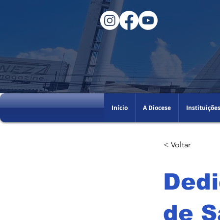
Início
A Diocese
Instituiçõe
< Voltar
Dedi
de S