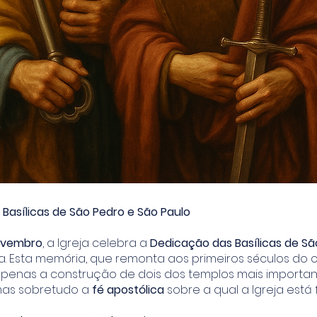
Basílicas de São Pedro e São Paulo
ovembro
, a Igreja celebra a
Dedicação das Basílicas de Sã
. Esta memória, que remonta aos primeiros séculos do cr
penas a construção de dois dos templos mais importan
mas sobretudo a
fé apostólica
sobre a qual a Igreja está