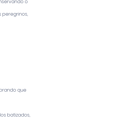
onservando o
 peregrinos,
mbrando que
os batizados,