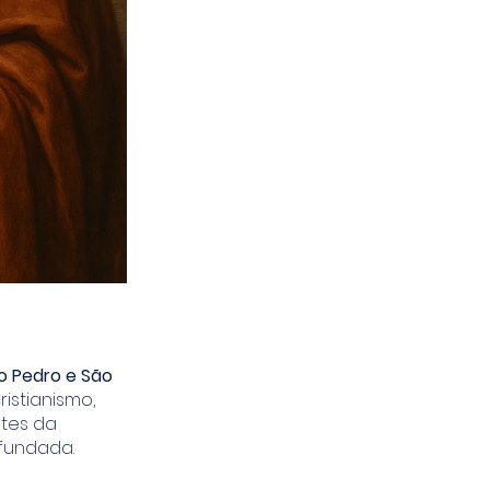
o Pedro e São
istianismo,
tes da
 fundada.