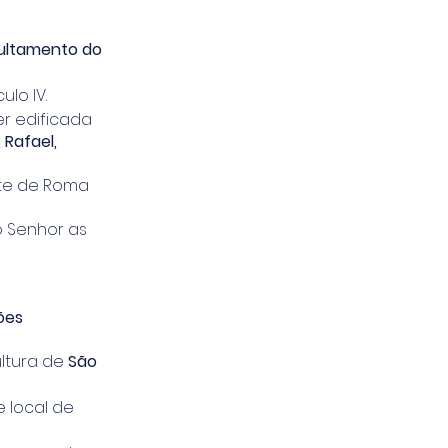
pultamento do
ulo IV.
r edificada
 Rafael,
nte de Roma
o Senhor as
ões
ultura de
São
 local de