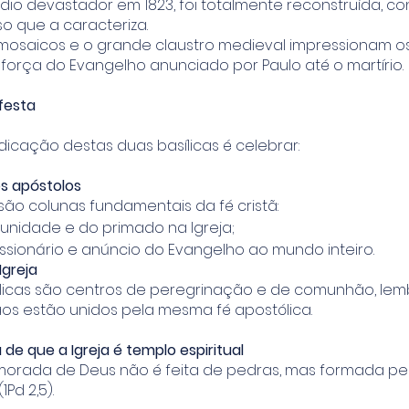
dio devastador em 1823, foi totalmente reconstruída, c
so que a caracteriza.
 mosaicos e o grande claustro medieval impressionam os
força do Evangelho anunciado por Paulo até o martírio.
 festa
icação destas duas basílicas é celebrar:
s apóstolos
são colunas fundamentais da fé cristã:
a unidade e do primado na Igreja;
issionário e anúncio do Evangelho ao mundo inteiro.
Igreja
licas são centros de peregrinação e de comunhão, le
ãos estão unidos pela mesma fé apostólica.
de que a Igreja é templo espiritual
morada de Deus não é feita de pedras, mas formada pel
1Pd 2,5).