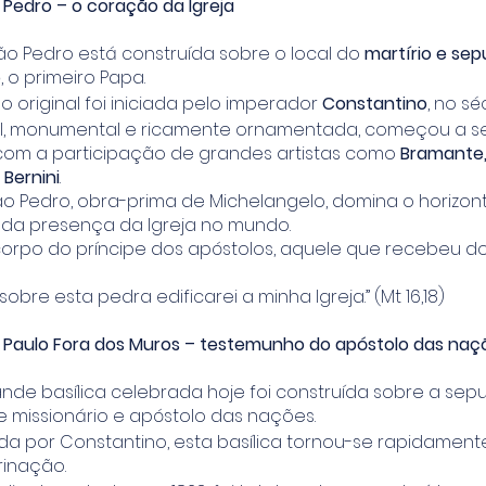
 Pedro – o coração da Igreja
São Pedro está construída sobre o local do
martírio e se
o
, o primeiro Papa.
 original foi iniciada pelo imperador
Constantino
, no séc
ual, monumental e ricamente ornamentada, começou a se
, com a participação de grandes artistas como
Bramante,
 Bernini
.
ão Pedro, obra-prima de Michelangelo, domina o horizo
da presença da Igreja no mundo.
 corpo do príncipe dos apóstolos, aquele que recebeu d
 sobre esta pedra edificarei a minha Igreja.” (Mt 16,18)
o Paulo Fora dos Muros – testemunho do apóstolo das naç
nde basílica celebrada hoje foi construída sobre a sep
e missionário e apóstolo das nações.
a por Constantino, esta basílica tornou-se rapidamente
rinação.