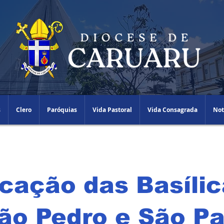
s
Clero
Paróquias
Vida Pastoral
Vida Consagrada
Not
cação das Basíli
ão Pedro e São Pa