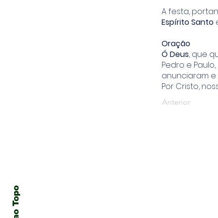
A festa, port
Espírito Santo
e
Oração
Ó Deus
, que q
Pedro e Paulo,
anunciaram e 
Por Cristo, no
Anterior
Voltar ao Topo