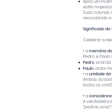
Após um incên
estilo majesto
Suas colunas,
recordando a 
Significado da
Celebrar a ded
• a
memória do
Pedro e Paulo 
Pedro
, sinal d
Paulo
, ardor m
• a
unidade da 
Ambas as basí
todos os crist
• a
consciência 
A verdadeira 
“pedras vivas” (