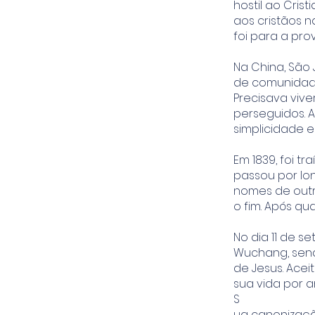
hostil ao Cris
aos cristãos n
foi para a pr
Na China, São
de comunidade
Precisava vive
perseguidos. A
simplicidade 
Em 1839, foi t
passou por lon
nomes de outro
o fim. Após q
No dia 11 de s
Wuchang, send
de Jesus. Ace
sua vida por a
S
ua canonizaçã