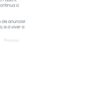
ontinua a
m de anunciar
 e a viver a
Próximo