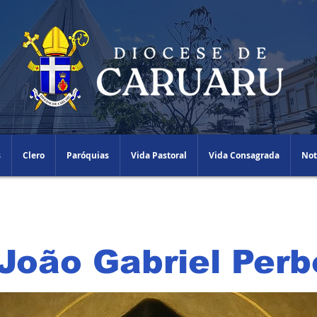
s
Clero
Paróquias
Vida Pastoral
Vida Consagrada
Not
João Gabriel Perb