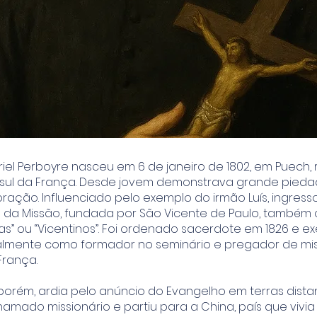
iel Perboyre nasceu em 6 de janeiro de 1802, em Puech,
 sul da França. Desde jovem demonstrava grande pieda
ação. Influenciado pelo exemplo do irmão Luís, ingress
a Missão, fundada por São Vicente de Paulo, também
as” ou “Vicentinos”. Foi ordenado sacerdote em 1826 e e
icialmente como formador no seminário e pregador de mi
França.
orém, ardia pelo anúncio do Evangelho em terras distant
mado missionário e partiu para a China, país que vivia