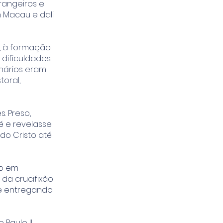
rangeiros e
m Macau e dali
, à formação
ificuldades.
onários eram
toral,
. Preso,
é e revelasse
do Cristo até
do em
da crucifixão
 e entregando
Paulo II,