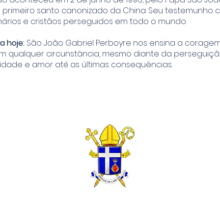
 primeiro santo canonizado da China. Seu testemunho c
onários e cristãos perseguidos em todo o mundo.
 hoje:
São João Gabriel Perboyre nos ensina a corage
m qualquer circunstância, mesmo diante da perseguição,
lidade e amor até as últimas consequências.
© 2026 por Serviço de Comunicação - Diocese de Caruaru.