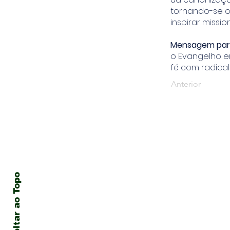
tornando-se o
inspirar missi
Mensagem para
o Evangelho e
fé com radica
Anterior
Voltar ao Topo