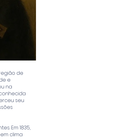
 região de
de e
ou na
 conhecida
xerceu seu
ssões
es. Em 1835,
 em clima