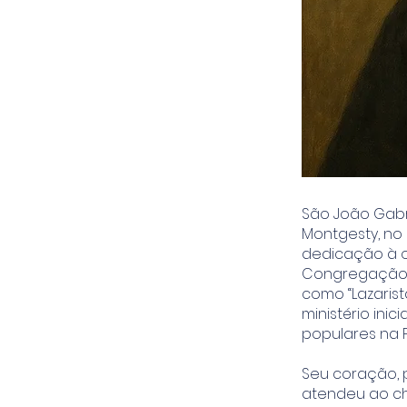
São João Gabr
Montgesty, no
dedicação à or
Congregação d
como “Lazarist
ministério in
populares na 
Seu coração, p
atendeu ao cha