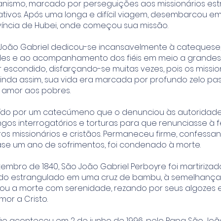
tianismo, marcado por perseguições aos missionários est
ativos. Após uma longa e difícil viagem, desembarcou e
ovíncia de Hubei, onde começou sua missão.
 João Gabriel dedicou-se incansavelmente à catequese
s e ao acompanhamento dos fiéis em meio a grandes d
r escondido, disfarçando-se muitas vezes, pois os missi
inda assim, sua vida era marcada por profundo zelo pas
e amor aos pobres.
raído por um catecúmeno que o denunciou às autoridades
gos interrogatórios e torturas para que renunciasse à f
s missionários e cristãos. Permaneceu firme, confessan
uase um ano de sofrimentos, foi condenado à morte.
etembro de 1840, São João Gabriel Perboyre foi martiriza
o estrangulado em uma cruz de bambu, à semelhança 
itou a morte com serenidade, rezando por seus algozes
mor a Cristo.
o aconteceu em 2 de junho de 1996, pelo Papa São João 