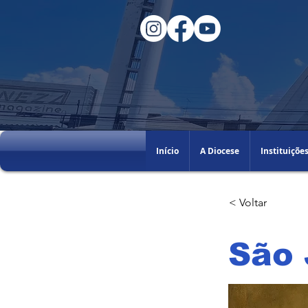
Início
A Diocese
Instituiçõe
< Voltar
São 