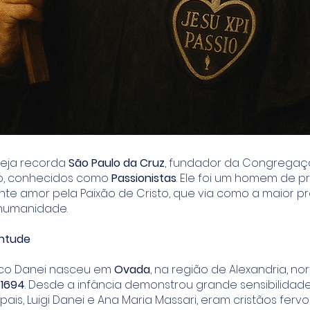
greja recorda
São Paulo da Cruz
, fundador da Congregaç
to, conhecidos como
Passionistas
. Ele foi um homem de p
ente amor pela Paixão de Cristo, que via como a maior 
humanidade.
entude
sco Danei nasceu em
Ovada
, na região de Alexandria, nor
 1694
. Desde a infância demonstrou grande sensibilidade 
pais, Luigi Danei e Ana Maria Massari, eram cristãos ferv