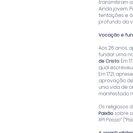
transmitiram a
Ainda jovem, 
tentações e às
profundo da vi
Vocação e fun
Aos 26 anos, 
fundar uma n
de Cristo
. Em 
qual escreveu
Em 1721, apres
aprovação defi
unia vida de o
manifestado n
Os religiosos
Paixão
sobre o
XPI Passio”
(“Pai
A espiritualida