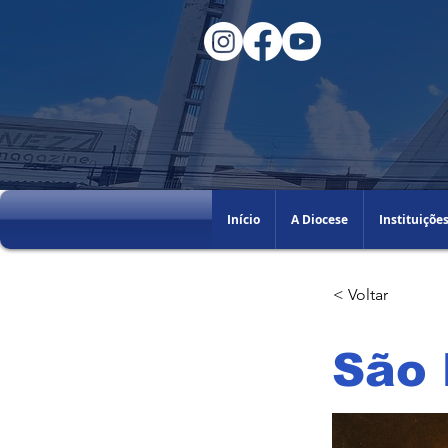
Início
A Diocese
Instituiçõe
< Voltar
São 