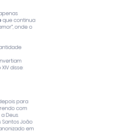
a apenas
o
que continua
amor”, onde o
santidade
onvertiam
XIV disse:
depois para
ofrendo com
a Deus.
s Santos João
 canonizado em