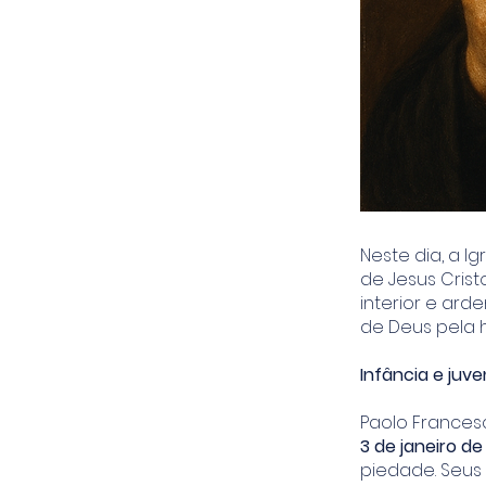
Neste dia, a I
de Jesus Cris
interior e ard
de Deus pela 
Infância e juv
Paolo France
3 de janeiro de
piedade. Seus 