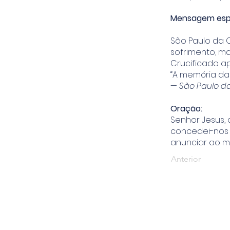
Mensagem espi
São Paulo da 
sofrimento, m
Crucificado a
“A memória da 
—
São Paulo d
Oração:
Senhor Jesus, 
concedei-nos 
anunciar ao m
Anterior