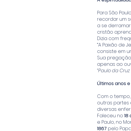
Para São Paulo
recordar um s
a se derramar 
cristão aprend
Dizia com freq
“A Paixão de 
consiste em un
Sua pregação 
apenas ao ouvi
“Paulo da Cru
Últimos anos e
Com o tempo, 
outras partes
diversas enfe
Faleceu no
18
e Paulo, no Mo
1867
pelo Papa P