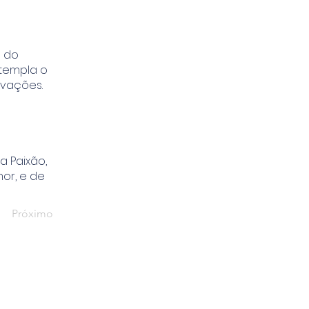
o do
ntempla o
ovações.
a Paixão,
or, e de
Próximo