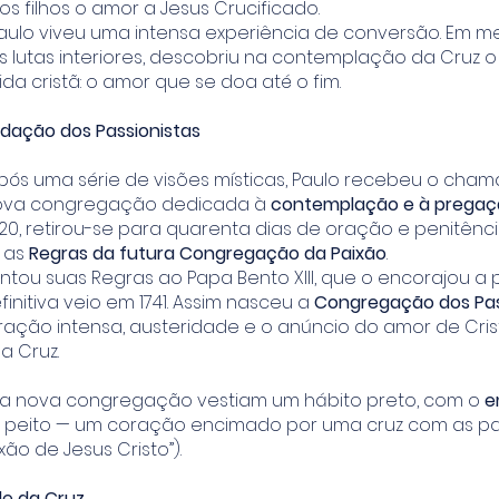
os filhos o amor a Jesus Crucificado.
Paulo viveu uma intensa experiência de conversão. Em m
 lutas interiores, descobriu na contemplação da Cruz o
da cristã: o amor que se doa até o fim.
dação dos Passionistas
após uma série de visões místicas, Paulo recebeu o cha
ova congregação dedicada à
contemplação e à pregaç
1720, retirou-se para quarenta dias de oração e penitênc
 as
Regras da futura Congregação da Paixão
.
entou suas Regras ao Papa Bento XIII, que o encorajou a p
nitiva veio em 1741. Assim nasceu a
Congregação dos Pas
ração intensa, austeridade e o anúncio do amor de Cris
a Cruz.
 da nova congregação vestiam um hábito preto, com o
e
 peito — um coração encimado por uma cruz com as p
xão de Jesus Cristo”).
de da Cruz