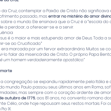
 da Cruz, contemplar a Paixão de Cristo não significav
ofrimento passado, mas
entrar no mistério do amor divin
sobre o mundo. Ele ensinava que a Cruz é a “escola do 
e a perdoar, a oferecer-se e a servir.
uência:
Jesus é o maior e mais estupendo amor de Deus. Toda a 
ir-se ao Crucificado.”
era marcada por um fervor extraordinário. Muitos se c
-lo falar da misericórdia de Cristo. O próprio Papa Bento 
z é um homem verdadeiramente apostólico.”
 morte
a congregação se expandiu rapidamente pela Itália e 
 do mundo. Paulo passou seus últimos anos em Roma, s
rmidades, mas sempre com o coração ardente de amor 
 de outubro de 1775
, aos 81 anos, no convento romano do
nte Célio, onde hoje repousam seus restos mortais. Foi
io IX.