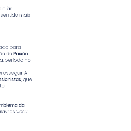
eio às
 sentido mais
mado para
ão da Paixão
ia, período no
rosseguir. A
sionistas
, que
to
mblema da
alavras
“Jesu