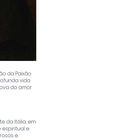
ão da Paixão
rofunda vida
prova do amor
te da Itália, em
espiritual e
orosos e