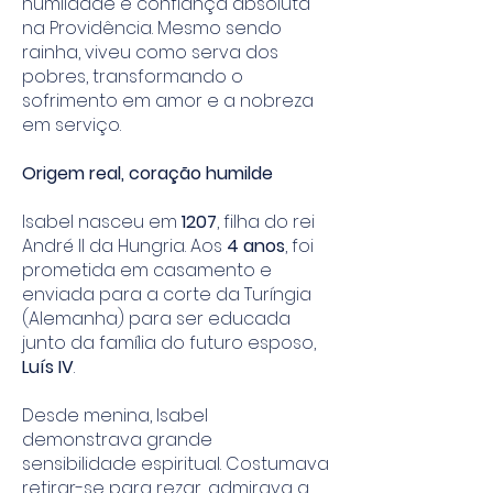
humildade e confiança absoluta
na Providência. Mesmo sendo
rainha, viveu como serva dos
pobres, transformando o
sofrimento em amor e a nobreza
em serviço.
Origem real, coração humilde
Isabel nasceu em
1207
, filha do rei
André II da Hungria. Aos
4 anos
, foi
prometida em casamento e
enviada para a corte da Turíngia
(Alemanha) para ser educada
junto da família do futuro esposo,
Luís IV
.
Desde menina, Isabel
demonstrava grande
sensibilidade espiritual. Costumava
retirar-se para rezar, admirava a