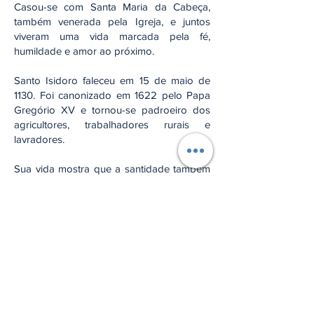
Casou-se com Santa Maria da Cabeça,
também venerada pela Igreja, e juntos
viveram uma vida marcada pela fé,
humildade e amor ao próximo.
Santo Isidoro faleceu em 15 de maio de
1130. Foi canonizado em 1622 pelo Papa
Gregório XV e tornou-se padroeiro dos
agricultores, trabalhadores rurais e
lavradores.
Sua vida mostra que a santidade também
pode ser vivida nas tarefas simples do
cotidiano.
Reflexão:
Santo Isidoro nos ensina que o trabalho
realizado com fé, humildade e amor torna-
se caminho de santidade.
Oração: