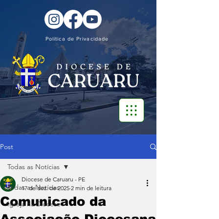
Política de Privacidade
Post
Todas as Notícias
Diocese de Caruaru - PE
Todas as Notícias
17 de dez. de 2025
2 min de leitura
Comunicado da
Igreja na Diocese
Associação Diocesana