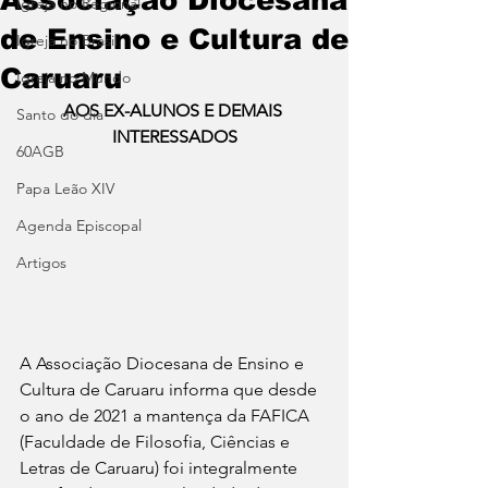
Igreja no Regional
de Ensino e Cultura de
Igreja no Brasil
Caruaru
Igreja no Mundo
AOS EX-ALUNOS E DEMAIS 
Santo do dia
INTERESSADOS
60AGB
Papa Leão XIV
Agenda Episcopal
Artigos
A Associação Diocesana de Ensino e 
Cultura de Caruaru informa que desde 
o ano de 2021 a mantença da FAFICA 
(Faculdade de Filosofia, Ciências e 
Letras de Caruaru) foi integralmente 