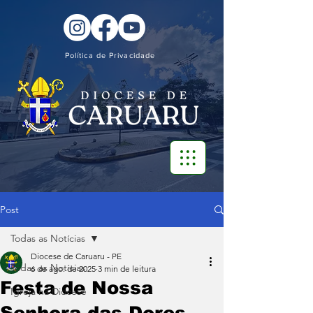
Política de Privacidade
Post
Todas as Notícias
Diocese de Caruaru - PE
Todas as Notícias
6 de ago. de 2025
3 min de leitura
Festa de Nossa
Igreja na Diocese
Senhora das Dores