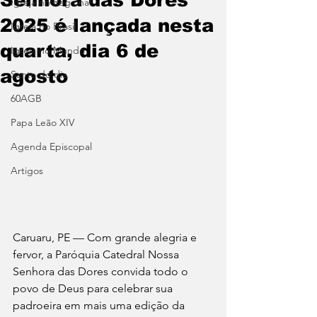
Igreja no Regional
2025 é lançada nesta
Igreja no Brasil
quarta, dia 6 de
Igreja no Mundo
agosto
Santo do dia
60AGB
Papa Leão XIV
Agenda Episcopal
Artigos
Caruaru, PE — Com grande alegria e 
fervor, a Paróquia Catedral Nossa 
Senhora das Dores convida todo o 
povo de Deus para celebrar sua 
padroeira em mais uma edição da 