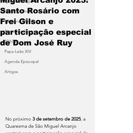
Igreja no Regional
Santo Rosário com
Igreja no Brasil
Frei Gilson e
Igreja no Mundo
participação especial
Santo do dia
de Dom José Ruy
60AGB
Papa Leão XIV
Agenda Episcopal
Artigos
No próximo 
3 de setembro de 2025
, a 
Quaresma de São Miguel Arcanjo 