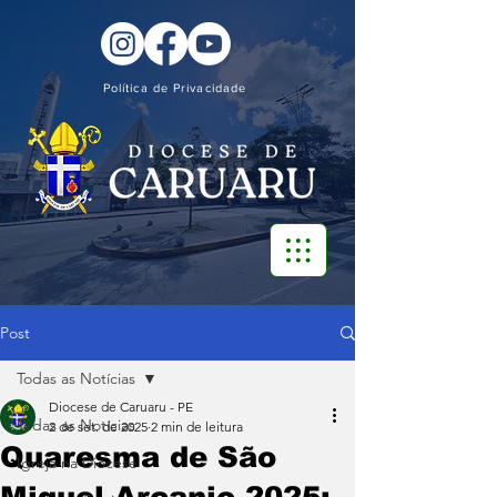
Política de Privacidade
Post
Todas as Notícias
Diocese de Caruaru - PE
Todas as Notícias
2 de set. de 2025
2 min de leitura
Quaresma de São
Igreja na Diocese
Miguel Arcanjo 2025: