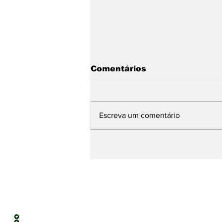
Comentários
Escreva um comentário
Diocese de Caruaru
celebra o aniversário
natalício de Dom José
Ruy Gonçalves Lopes