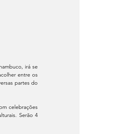
ambuco, irá se 
colher entre os 
ersas partes do 
om celebrações 
turais. Serão 4 