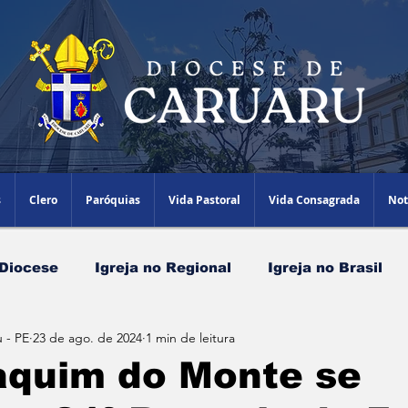
s
Clero
Paróquias
Vida Pastoral
Vida Consagrada
Not
 Diocese
Igreja no Regional
Igreja no Brasil
 - PE
23 de ago. de 2024
1 min de leitura
Papa Leão XIV
Agenda Episcopal
Artigos
aquim do Monte se