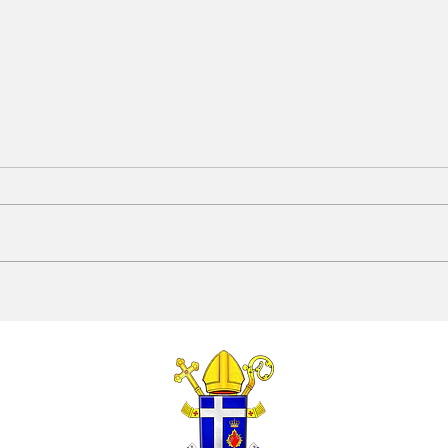
Diocese de Caruaru
Con
realizará histórica
Dio
Consagração a São
São
Miguel Arcanjo nos dias
reun
17 e 18 de julho
em 
no d