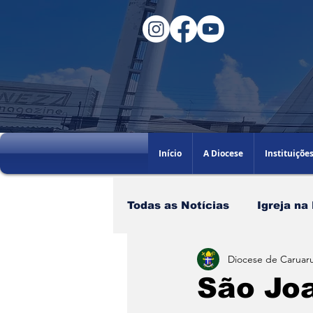
Início
A Diocese
Instituiçõe
Todas as Notícias
Igreja na
Diocese de Caruaru
Santo do dia
60AGB
São Jo