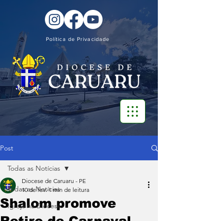
Política de Privacidade
Post
Todas as Notícias
Diocese de Caruaru - PE
Todas as Notícias
10 de fev.
1 min de leitura
Shalom promove
Igreja na Diocese
Retiro de Carnaval