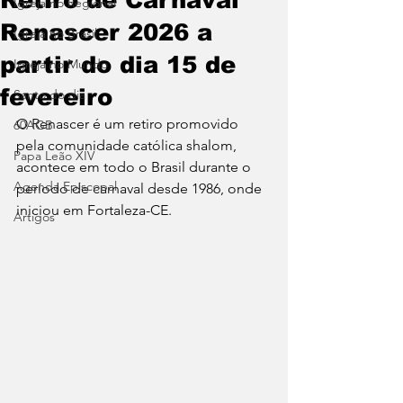
Igreja no Regional
Renascer 2026 a
Igreja no Brasil
partir do dia 15 de
Igreja no Mundo
fevereiro
Santo do dia
O Renascer é um retiro promovido 
60AGB
pela comunidade católica shalom, 
Papa Leão XIV
acontece em todo o Brasil durante o 
Agenda Episcopal
período de carnaval desde 1986, onde 
iniciou em Fortaleza-CE.
Artigos