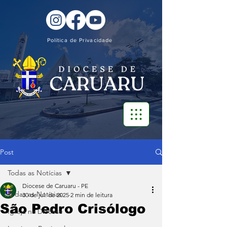
Política de Privacidade
Post
Todas as Notícias
Diocese de Caruaru - PE
Todas as Notícias
30 de jul. de 2025
2 min de leitura
São Pedro Crisólogo
Igreja na Diocese