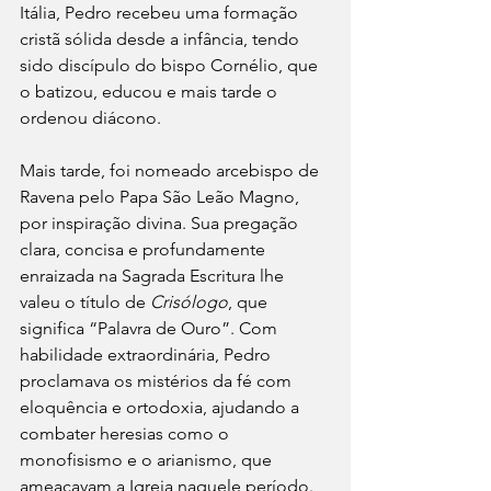
Itália, Pedro recebeu uma formação 
cristã sólida desde a infância, tendo 
sido discípulo do bispo Cornélio, que 
o batizou, educou e mais tarde o 
ordenou diácono.
Mais tarde, foi nomeado arcebispo de 
Ravena pelo Papa São Leão Magno, 
por inspiração divina. Sua pregação 
clara, concisa e profundamente 
enraizada na Sagrada Escritura lhe 
valeu o título de 
Crisólogo
, que 
significa “Palavra de Ouro”. Com 
habilidade extraordinária, Pedro 
proclamava os mistérios da fé com 
eloquência e ortodoxia, ajudando a 
combater heresias como o 
monofisismo e o arianismo, que 
ameaçavam a Igreja naquele período.