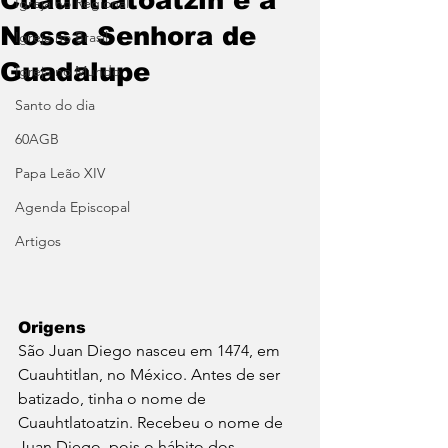
Igreja no Regional
Nossa Senhora de
Igreja no Brasil
Guadalupe
Igreja no Mundo
Santo do dia
60AGB
Papa Leão XIV
Agenda Episcopal
Artigos
Origens
São Juan Diego nasceu em 1474, em 
Cuauhtitlan, no México. Antes de ser 
batizado, tinha o nome de 
Cuauhtlatoatzin. Recebeu o nome de 
Juan Diego, pois o hábito dos 