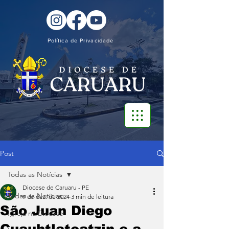
Política de Privacidade
Post
Todas as Notícias
Diocese de Caruaru - PE
Todas as Notícias
9 de dez. de 2024
3 min de leitura
São Juan Diego
Igreja na Diocese
Cuauhtlatoatzin e a