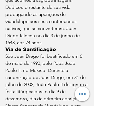
que acolheu a sagrada imagem. 
Dedicou o restante de sua vida 
propagando as aparições de 
Guadalupe aos seus conterrâneos 
nativos, que se converteram. Juan 
Diego faleceu no dia 3 de junho de 
1548, aos 74 anos.
Via de Santificação
São Juan Diego foi beatificado em 6 
de maio de 1990, pelo Papa João 
Paulo II, no México. Durante a 
canonização de Juan Diego, em 31 de 
julho de 2002, João Paulo II designou a 
festa litúrgica para o dia 9 de 
dezembro, dia da primeira aparição de 
Nossa Senhora de Guadalupe, e em 
louvor a São Juan Diego pela sua 
simples fé nutrida pelo Catecismo, 
como um modelo de humildade para 