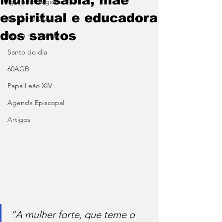
Igreja no Regional
espiritual e educadora
Igreja no Brasil
dos santos
Igreja no Mundo
Santo do dia
60AGB
Papa Leão XIV
Agenda Episcopal
Artigos
“A mulher forte, que teme o 