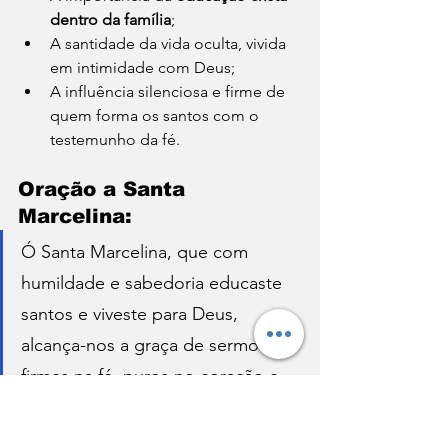
dentro da família
;
A santidade da vida oculta, vivida 
em intimidade com Deus;
A influência silenciosa e firme de 
quem forma os santos com o 
testemunho da fé.
Oração a Santa 
Marcelina:
Ó Santa Marcelina, que com 
humildade e sabedoria educaste 
santos e viveste para Deus, 
alcança-nos a graça de sermos 
firmes na fé, puros no coração e 
corajosos no testemunho do 
Evangelho. Ensina-nos a viver 