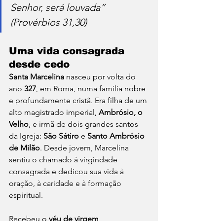
Senhor, será louvada” 
(Provérbios 31,30)
Uma vida consagrada 
desde cedo
Santa Marcelina
 nasceu por volta do 
ano 
327
, em Roma, numa família nobre 
e profundamente cristã. Era filha de um 
alto magistrado imperial, 
Ambrósio, o 
Velho
, e irmã de dois grandes santos 
da Igreja: 
São Sátiro
 e 
Santo Ambrósio 
de Milão
. Desde jovem, Marcelina 
sentiu o chamado à virgindade 
consagrada e dedicou sua vida à 
oração, à caridade e à formação 
espiritual.
Recebeu o 
véu de virgem 