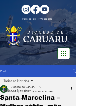
Política de Privacidade
Post
Todas as Notícias
Diocese de Caruaru - PE
Todas as Notícias
17 de jul. de 2025
2 min de leitura
Santa Marcelina –
Igreja na Diocese
Mulher sábia, mãe