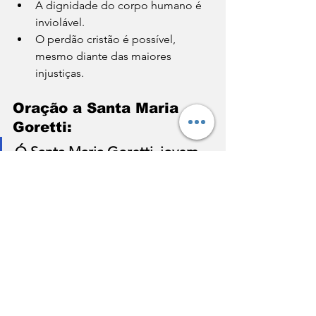
A dignidade do corpo humano é 
inviolável.
O perdão cristão é possível, 
mesmo diante das maiores 
injustiças.
Oração a Santa Maria 
Goretti:
Ó Santa Maria Goretti, jovem 
pura e corajosa,que preferiste 
morrer a ofender a Deus,ajuda-
nos a valorizar a pureza e a 
defender a dignidade do 
corpo.Ensina-nos a perdoar 
como tu perdoaste, com amor 
que vem do alto.Intercede por 