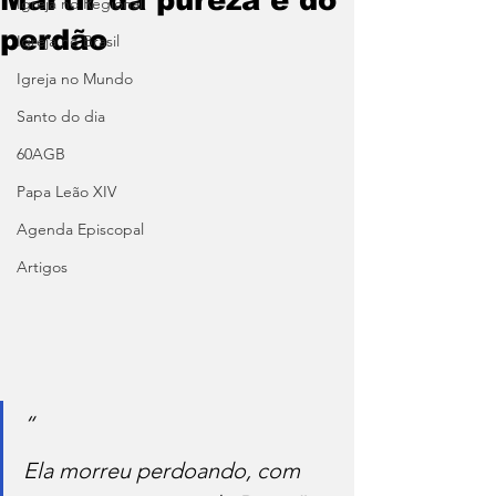
Igreja no Regional
perdão
Igreja no Brasil
Igreja no Mundo
Santo do dia
60AGB
Papa Leão XIV
Agenda Episcopal
Artigos
“
Ela morreu perdoando, com 