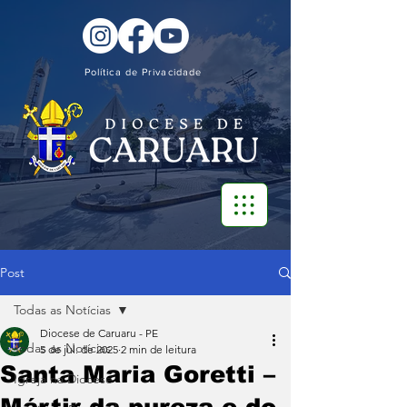
Política de Privacidade
Post
Todas as Notícias
Diocese de Caruaru - PE
Todas as Notícias
5 de jul. de 2025
2 min de leitura
Santa Maria Goretti –
Igreja na Diocese
Mártir da pureza e do