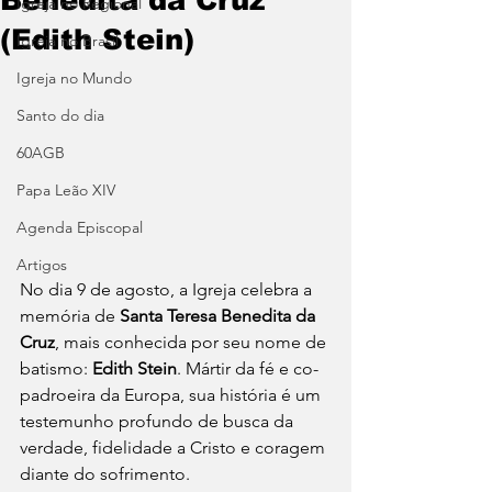
Igreja no Regional
(Edith Stein)
Igreja no Brasil
Igreja no Mundo
Santo do dia
60AGB
Papa Leão XIV
Agenda Episcopal
Artigos
No dia 9 de agosto, a Igreja celebra a 
memória de 
Santa Teresa Benedita da 
Cruz
, mais conhecida por seu nome de 
batismo: 
Edith Stein
. Mártir da fé e co-
padroeira da Europa, sua história é um 
testemunho profundo de busca da 
verdade, fidelidade a Cristo e coragem 
diante do sofrimento.