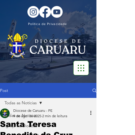
Política de Privacidade
Post
Todas as Notícias
Diocese de Caruaru - PE
Todas as Notícias
9 de ago. de 2025
2 min de leitura
Santa Teresa
Igreja na Diocese
Benedita da Cruz