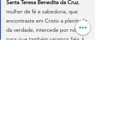
Santa Teresa Benedita da Cruz
, 
mulher de fé e sabedoria, que 
encontraste em Cristo a plenitude 
da verdade, intercede por nós 
para que também sejamos fiéis à 
nossa vocação e corajosos no 
testemunho da fé. Amém.
Santo do Dia
Santo do dia
Ver tudo
Posts recentes